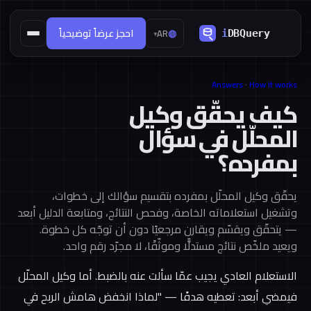
◍
احجز عرضاً توضيحياً
AR
▾
Answers
·
How it works
كيف يحقّق وكيل
المحلّل في سؤال
بمفرده؟
يحقّق وكيل المحلّل بمفرده بتقسيم سؤالك إلى خطوات،
وتشغيل استعلاماته الخاصة، وفحص النتائج، ومتابعة الدليل أبعد
— يتحقّق ويقسّم ويقارن مرجعيًا دون أن توجّه كل خطوة.
ويعيد ملخّص نتائج مستدلًّا وموثّقًا، لا مجرّد رقم واحد.
الاستعلام العادي يجيب عمّا سألت عنه بالضبط. أما وكيل المحلّل
فيمضي أبعد: تعطيه هدفًا — "لماذا انخفض هامش الربح في