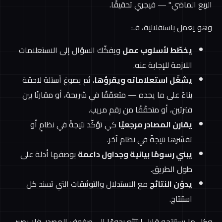
الربع الماضي" — فيجري تحقيقًا.
وهو يعمل باستقلالية، فـ:
يخطّط لأسلوب عمل
ويفكّك السؤال إلى الاستعلامات
اللازمة للإجابة عنه.
يشغّل استعلاماته ويقرؤها
، ثم يصوغ أسئلة لاحقة
بناءً على ما يجده — متعمّقًا في شريحة، أو مقارنًا بين
فترتين، أو متحقّقًا من رقم مريب.
يقارن المصادر مرجعيًا
كي تؤكّد نتيجةً في نظامٍ أو
تفسّرها نتيجةٌ في نظام آخر.
يبني رسومًا بيانية وجداول داعمة
بوصفها أدلة على
طول الطريق.
يدوّن النتائج
مع الاستدلال والتوثيقات التي تسند كل
استنتاج.
وكل ما يستنتجه قابل للتتبّع رجوعًا إلى صفوف المصدر، فلا يصير