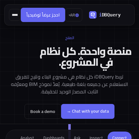
◍
احجز عرضاً توضيحياً
AR
▾
المنتج
منصة واحدة. كل نظام
في المشروع.
تربط iDBQuery كل نظام في مشروع البناء وتتيح للفريق
الاستعلام عن جميعه بلغة طبيعية. يُعدّ نموذج BIM ومعرّفه
الثابت المصدرَ الوحيد للحقيقة.
Chat with your data →
Book a demo
Analyst
Dashboards
Ask
Inspect
Connect