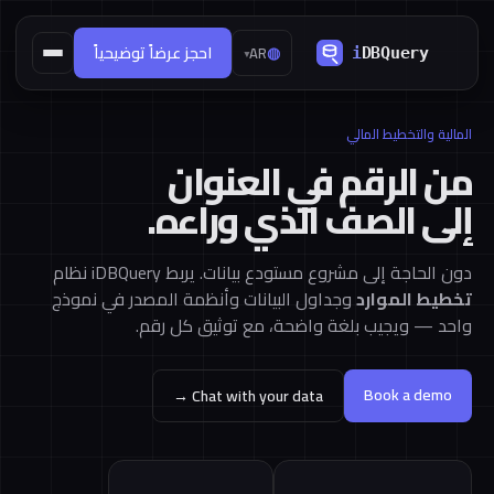
◍
احجز عرضاً توضيحياً
AR
▾
المالية والتخطيط المالي
من الرقم في العنوان
إلى الصف الذي وراءه.
دون الحاجة إلى مشروع مستودع بيانات. يربط iDBQuery نظام
تخطيط الموارد
وجداول البيانات وأنظمة المصدر في نموذج
واحد — ويجيب بلغة واضحة، مع توثيق كل رقم.
Book a demo
Chat with your data →