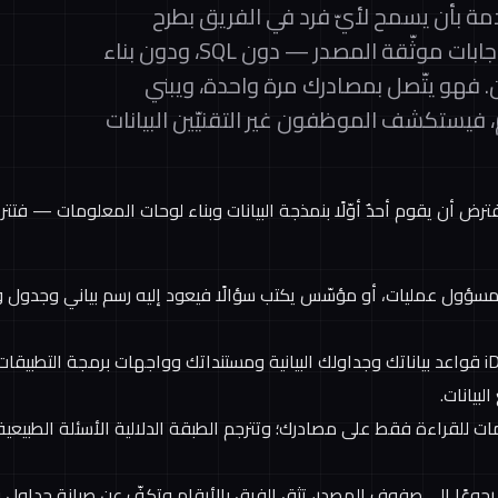
اتيَّ الخدمة بأن يسمح لأيّ فرد في الفريق بطرح
الأسئلة بلغة طبيعية والحصول على إجابات موثّقة المصدر — دون SQL، ودون بناء
. فهو يتّصل بمصادرك مرة واحدة، ويبني
ام، فيستكشف الموظفون غير التقنيّين البيانات
ترض أن يقوم أحدٌ أوّلًا بنمذجة البيانات وبناء لوحات المعلومات — فتت
ؤول عمليات، أو مؤسّس يكتب سؤالًا فيعود إليه رسم بياني وجدول وأ
— يوحّد iDBQuery قواعد بياناتك وجداولك البيانية ومستنداتك وواجهات برمجة ال
بيانات.
امات للقراءة فقط على مصادرك؛ وتترجم الطبقة الدلالية الأسئلة الطبيع
رجوعًا إلى صفوف المصدر، تثق الفرق بالأرقام وتكفّ عن صيانة جداول بي