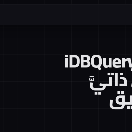
ف يتيح iDBQuery
اتيَّ
يق