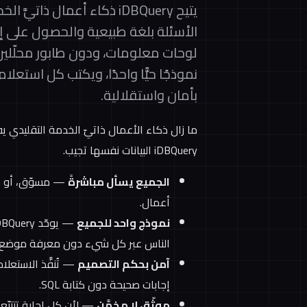
يتيح iDBQuery ذكاء أعمال ذ
لوحات معلومات، ودون طابور محلّلين
نموذجًا حيًّا واحدًا، ويكتب كل استعل
بأمان واستقلالية.
ما زال ذكاء الأعمال ذاتيّ الخدمة التقليدي يف
iDBQuery البيانات نفسها تجيب.
الجميع يسأل مباشرةً
— مسوّق، أو مس
أعمال.
نموذج واحد للجميع
الناس عبر كل شيء دون معرفة موضع ال
آمن بحكم التصميم
— تُنفَّذ الاستعل
إجابات صحيحة دون كتابة SQL.
موثّق لا مخمَّن
— لأن كل إجابة تتتبّع 