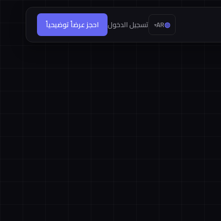
◍
تسجيل الدخول
احجز عرضاً توضيحياً
AR
▾