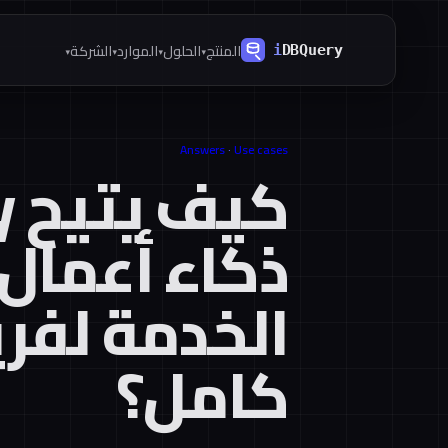
المنتج
الحلول
الموارد
الشركة
▾
▾
▾
▾
Answers
·
Use cases
كي
ذكاء أعمال ذ
الخدمة لفر
كامل؟