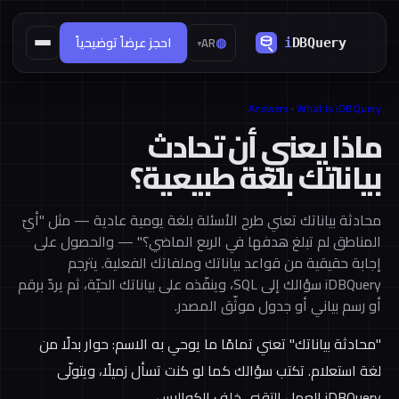
◍
احجز عرضاً توضيحياً
AR
▾
Answers
·
What is iDBQuery
ماذا يعني أن تحادث
بياناتك بلغة طبيعية؟
محادثة بياناتك تعني طرح الأسئلة بلغة يومية عادية — مثل "أيّ
المناطق لم تبلغ هدفها في الربع الماضي؟" — والحصول على
إجابة حقيقية من قواعد بياناتك وملفاتك الفعلية. يترجم
iDBQuery سؤالك إلى SQL، وينفّذه على بياناتك الحيّة، ثم يردّ برقم
أو رسم بياني أو جدول موثّق المصدر.
"محادثة بياناتك" تعني تمامًا ما يوحي به الاسم: حوار بدلًا من
لغة استعلام. تكتب سؤالك كما لو كنت تسأل زميلًا، ويتولّى
iDBQuery العمل التقني خلف الكواليس.