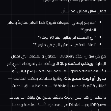
فعلى سبيل المثال، قد تسأل:
"كم بلغ إجمالي المبيعات شهريًا هذا العام مقارنةً بالعام
الماضي؟"
"أيّ العملاء لم يطلبوا منذ 90 يومًا؟"
"لماذا انخفض هامش الربح في مارس؟"
مع كل سؤال، يحدّد iDBQuery الجداول والملفات التي تحمل
الإجابة،
ويكتب استعلام SQL
، وينفّذه على نموذجك الحيّ، ثم
يردّ بلغة طبيعية مصحوبًا بما يدعم الإجابة من
رسم بياني أو
جدول أو لوحة معلومات
. ولأنها محادثة، يمكنك المتابعة —
"والآن قسّم ذلك حسب المنطقة" — فيحتفظ بسياق الحديث.
والأهم أن هذا ليس روبوت دردشة يخمّن من بيانات التدريب. فـ
iDBQuery يجيب اعتمادًا على مصادرك *أنت* المتّصلة وحدها