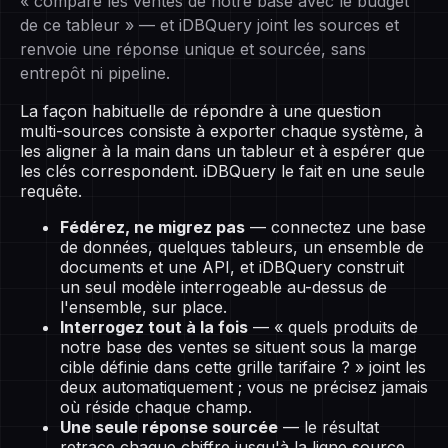
« compare les ventes de notre base avec le budget
de ce tableur » — et iDBQuery joint les sources et
renvoie une réponse unique et sourcée, sans
entrepôt ni pipeline.
La façon habituelle de répondre à une question
multi-sources consiste à exporter chaque système, à
les aligner à la main dans un tableur et à espérer que
les clés correspondent. iDBQuery le fait en une seule
requête.
Fédérez, ne migrez pas
— connectez une base
de données, quelques tableurs, un ensemble de
documents et une API, et iDBQuery construit
un seul modèle interrogeable au-dessus de
l'ensemble, sur place.
Interrogez tout à la fois
— « quels produits de
notre base des ventes se situent sous la marge
cible définie dans cette grille tarifaire ? » joint les
deux automatiquement ; vous ne précisez jamais
où réside chaque champ.
Une seule réponse sourcée
— le résultat
retrace chaque chiffre jusqu'à la ligne source