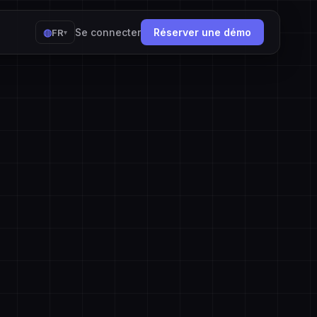
◍
Se connecter
Réserver une démo
FR
▾