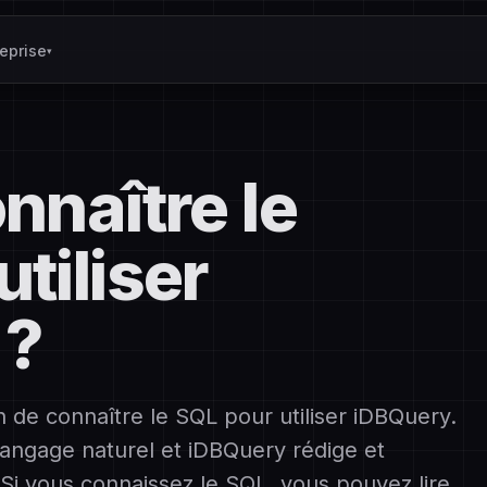
reprise
▾
nnaître le
tiliser
 ?
de connaître le SQL pour utiliser iDBQuery.
angage naturel et iDBQuery rédige et
 Si vous connaissez le SQL, vous pouvez lire