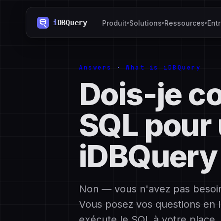
Produit
Solutions
Ressources
Ent
▾
▾
▾
Answers
·
What is iDBQuery
Dois-je co
SQL pour u
iDBQuery
Non — vous n'avez pas besoin 
Vous posez vos questions en l
exécute le SQL à votre place.